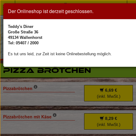
Toggle
Der Onlineshop ist derzeit geschlossen.
navigation
Teddy's Diner
Große Straße 36
49134 Wallenhorst
Tel: 05407 / 2000
Es tut uns leid, zur Zeit ist keine Onlinebestellung möglich.
Pizza Brötchen
Pizzabrötchen
6,69 €
(inkl. MwSt.)
Pizzabrötchen mit Käse
8,29 €
(inkl. MwSt.)