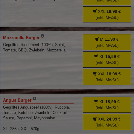
(inkl. MwSt.)
XXL
18,99 €
(inkl. MwSt.)
Mozzarella Burger
M
11,99 €
Gegrilltes Rinderbeef (100%), Salat,
(inkl. MwSt.)
Tomate, BBQ, Zwiebeln, Mozzarella
XL
15,59 €
(inkl. MwSt.)
XXL
18,99 €
(inkl. MwSt.)
Angus Burger
XL
18,99 €
Gegrilltes Angusbeef (100%), Ruccola,
(inkl. MwSt.)
Tomate, Ketchup, Zwiebeln, Cocktail-
Sauce, Peperoni, Mayonnaise
XXL
24,99 €
(inkl. MwSt.)
XL: 285g, XXL: 570g