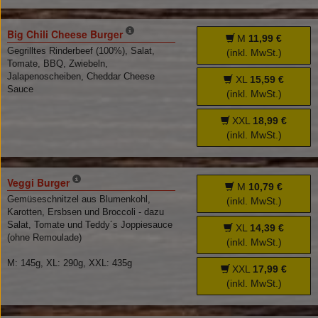
Big Chili Cheese Burger
M
11,99 €
Gegrilltes Rinderbeef (100%), Salat,
(inkl. MwSt.)
Tomate, BBQ, Zwiebeln,
Jalapenoscheiben, Cheddar Cheese
XL
15,59 €
Sauce
(inkl. MwSt.)
XXL
18,99 €
(inkl. MwSt.)
Veggi Burger
M
10,79 €
Gemüseschnitzel aus Blumenkohl,
(inkl. MwSt.)
Karotten, Ersbsen und Broccoli - dazu
Salat, Tomate und Teddy´s Joppiesauce
XL
14,39 €
(ohne Remoulade)
(inkl. MwSt.)
M: 145g, XL: 290g, XXL: 435g
XXL
17,99 €
(inkl. MwSt.)