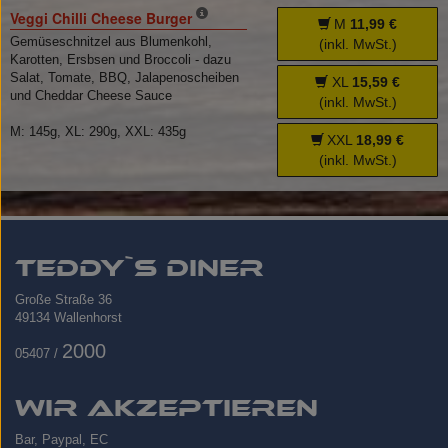
Veggi Chilli Cheese Burger
M
11,99 €
Gemüseschnitzel aus Blumenkohl,
(inkl. MwSt.)
Karotten, Ersbsen und Broccoli - dazu
Salat, Tomate, BBQ, Jalapenoscheiben
XL
15,59 €
und Cheddar Cheese Sauce
(inkl. MwSt.)
M: 145g, XL: 290g, XXL: 435g
XXL
18,99 €
(inkl. MwSt.)
Teddy`s Diner
Große Straße 36
​49134 Wallenhorst
2000
05407 /
Wir akzeptieren
Bar, Paypal, EC