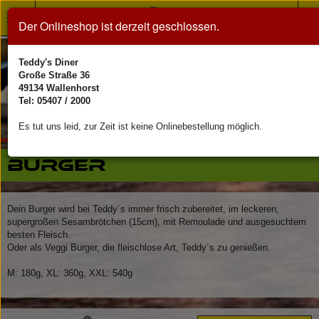
Toggle
Der Onlineshop ist derzeit geschlossen.
navigation
Teddy's Diner
Große Straße 36
49134 Wallenhorst
Tel: 05407 / 2000
Es tut uns leid, zur Zeit ist keine Onlinebestellung möglich.
Burger
Dein Burger wird bei Teddy´s immer frisch zubereitet, im leckeren,
supergroßen Sesambrötchen (15cm), mit Remoulade und ausgesuchtem
besten Fleisch.
Oder als Veggi Burger, die fleischlose Art, Teddy´s zu genießen.
M: 180g, XL: 360g, XXL: 540g