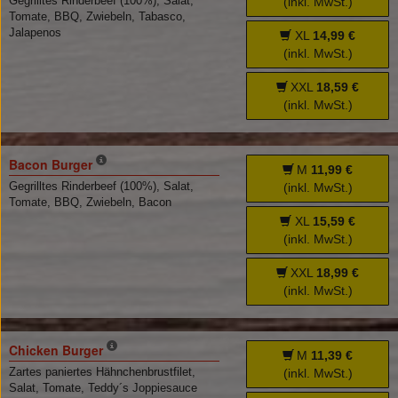
Gegrilltes Rinderbeef (100%), Salat,
(inkl. MwSt.)
Tomate, BBQ, Zwiebeln, Tabasco,
Jalapenos
XL
14,99 €
(inkl. MwSt.)
XXL
18,59 €
(inkl. MwSt.)
Bacon Burger
M
11,99 €
Gegrilltes Rinderbeef (100%), Salat,
(inkl. MwSt.)
Tomate, BBQ, Zwiebeln, Bacon
XL
15,59 €
(inkl. MwSt.)
XXL
18,99 €
(inkl. MwSt.)
Chicken Burger
M
11,39 €
Zartes paniertes Hähnchenbrustfilet,
(inkl. MwSt.)
Salat, Tomate, Teddy´s Joppiesauce