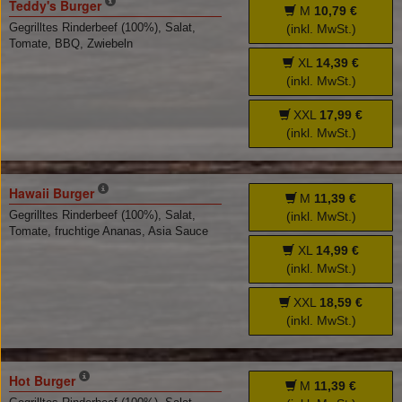
Teddy's Burger
M
10,79 €
Gegrilltes Rinderbeef (100%), Salat,
(inkl. MwSt.)
Tomate, BBQ, Zwiebeln
XL
14,39 €
(inkl. MwSt.)
XXL
17,99 €
(inkl. MwSt.)
Hawaii Burger
M
11,39 €
Gegrilltes Rinderbeef (100%), Salat,
(inkl. MwSt.)
Tomate, fruchtige Ananas, Asia Sauce
XL
14,99 €
(inkl. MwSt.)
XXL
18,59 €
(inkl. MwSt.)
Hot Burger
M
11,39 €