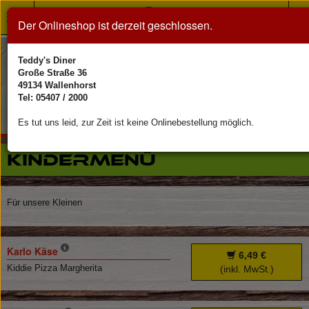
Toggle
Der Onlineshop ist derzeit geschlossen.
navigation
Teddy's Diner
Große Straße 36
49134 Wallenhorst
Tel: 05407 / 2000
Es tut uns leid, zur Zeit ist keine Onlinebestellung möglich.
Kindermenü
Für unsere Kleinen
Karlo Käse
6,49 €
Kiddie Pizza Margherita
(inkl. MwSt.)