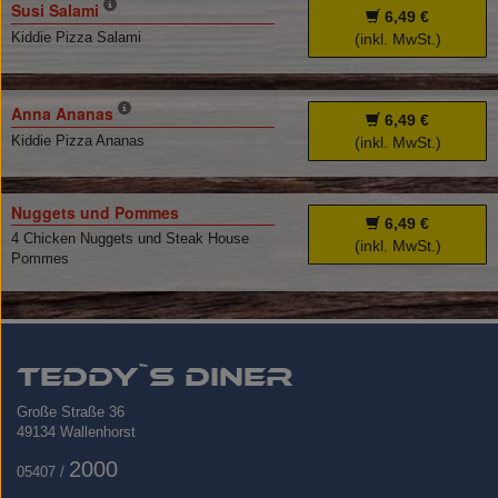
Susi Salami
6,49 €
Kiddie Pizza Salami
(inkl. MwSt.)
Anna Ananas
6,49 €
Kiddie Pizza Ananas
(inkl. MwSt.)
Nuggets und Pommes
6,49 €
4 Chicken Nuggets und Steak House
(inkl. MwSt.)
Pommes
Teddy`s Diner
Große Straße 36
​49134 Wallenhorst
2000
05407 /