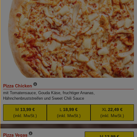
Pizza Chicken
mit Tomatensauce, Gouda Käse, fruchtiger Ananas,
Hähnchenbruststreifen und Sweet Chili Sauce
M
13,99 €
L
18,99 €
XL
22,49 €
(inkl. MwSt.)
(inkl. MwSt.)
(inkl. MwSt.)
Pizza Vegas
M
13,99 €