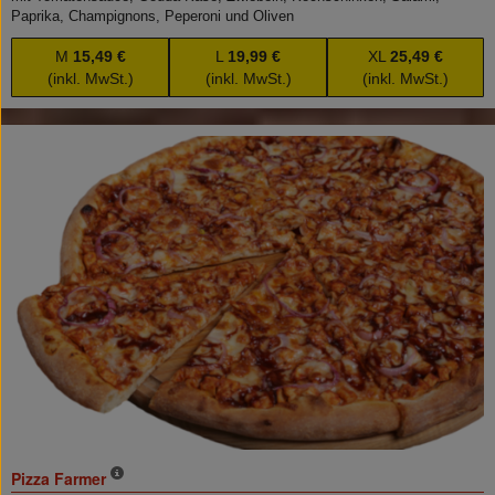
Paprika, Champignons, Peperoni und Oliven
M
15,49 €
L
19,99 €
XL
25,49 €
(inkl. MwSt.)
(inkl. MwSt.)
(inkl. MwSt.)
Pizza Farmer