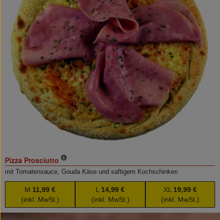
Pizza Prosciutto
mit Tomatensauce, Gouda Käse und saftigem Kochschinken
M
11,99 €
L
14,99 €
XL
19,99 €
(inkl. MwSt.)
(inkl. MwSt.)
(inkl. MwSt.)