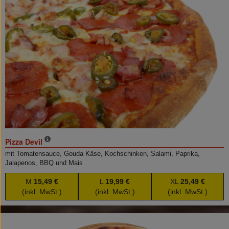
Pizza Devil
mit Tomatensauce, Gouda Käse, Kochschinken, Salami, Paprika,
Jalapenos, BBQ und Mais
M
15,49 €
L
19,99 €
XL
25,49 €
(inkl. MwSt.)
(inkl. MwSt.)
(inkl. MwSt.)