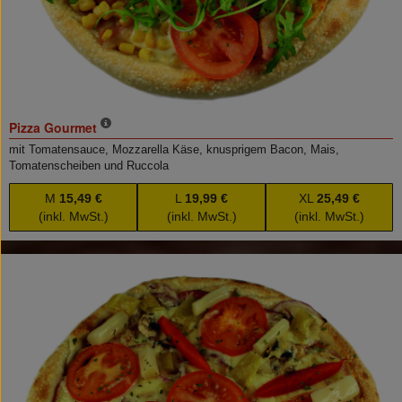
Pizza Gourmet
mit Tomatensauce, Mozzarella Käse, knusprigem Bacon, Mais,
Tomatenscheiben und Ruccola
M
15,49 €
L
19,99 €
XL
25,49 €
(inkl. MwSt.)
(inkl. MwSt.)
(inkl. MwSt.)