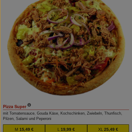
Pizza Super
mit Tomatensauce, Gouda Käse, Kochschinken, Zwiebeln, Thunfisch,
Pilzen, Salami und Peperoni
M
15,49 €
L
19,99 €
XL
25,49 €