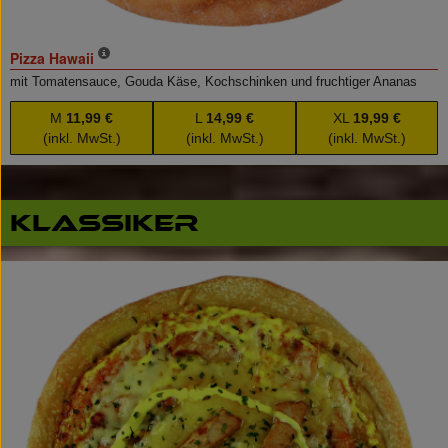
Pizza Hawaii
mit Tomatensauce, Gouda Käse, Kochschinken und fruchtiger Ananas
M
11,99 €
L
14,99 €
XL
19,99 €
(inkl. MwSt.)
(inkl. MwSt.)
(inkl. MwSt.)
Klassiker