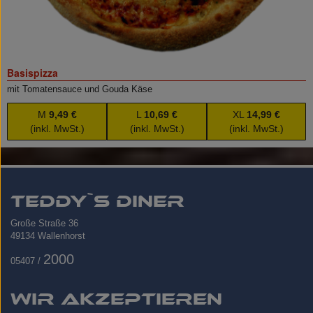
Basispizza
mit Tomatensauce und Gouda Käse
M
9,49 €
L
10,69 €
XL
14,99 €
(inkl. MwSt.)
(inkl. MwSt.)
(inkl. MwSt.)
Teddy`s Diner
Große Straße 36
​49134 Wallenhorst
2000
05407 /
Wir akzeptieren