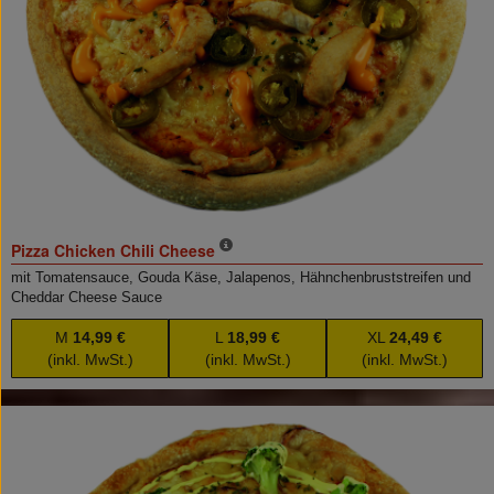
Pizza Chicken Chili Cheese
mit Tomatensauce, Gouda Käse, Jalapenos, Hähnchenbruststreifen und
Cheddar Cheese Sauce
M
14,99 €
L
18,99 €
XL
24,49 €
(inkl. MwSt.)
(inkl. MwSt.)
(inkl. MwSt.)