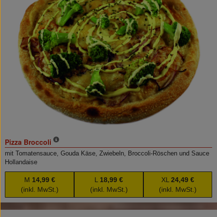
Pizza Broccoli
mit Tomatensauce, Gouda Käse, Zwiebeln, Broccoli-Röschen und Sauce
Hollandaise
M
14,99 €
L
18,99 €
XL
24,49 €
(inkl. MwSt.)
(inkl. MwSt.)
(inkl. MwSt.)