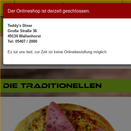
Toggle
Der Onlineshop ist derzeit geschlossen.
navigation
Pizza
Teddy's Diner
Große Straße 36
49134 Wallenhorst
Tel: 05407 / 2000
Pizzagrößen
Es tut uns leid, zur Zeit ist keine Onlinebestellung möglich.
M: 28cm, L: 32cm, XL: 38cm (Blechmaße)
Die Traditionellen